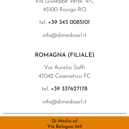
Via Giuseppe Verdi, 4/C
45100 Rovigo RO
tel.
+39 345 0085101
info@dimediasrl.it
ROMAGNA (FILIALE)
Via Aurelio Saffi
47042 Cesenatico FC
tel.
+39 337627178
info@dimediasrl.it
Di Media srl
Via Bologna 549