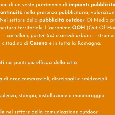
one di un vasto patrimonio di
impianti pubblicita
continuità
nella presenza pubblicitaria, valorizzand
Nel settore della
pubblicità outdoor
, Di Media pr
pertura territoriale. L’acronimo
OOH
(Out Of Home
i — cartelloni, poster 6×3 e arredi urbani — strum
o cittadino di
Cesena
e in tutta la Romagna.
ti
nei punti più efficaci della città
a
di aree commerciali, direzionali e residenziali
nsulenza, stampa, installazione e monitoraggio
le
nel settore della comunicazione outdoor