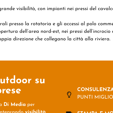
rande visibilità, con impianti nei pressi del cava
erali presso la rotatoria e gli accessi al polo comm
pertura dell’area nord-est, nei pressi dell’incroci
ppia direzione che collegano la città alla riviera.
utdoor su
prese
CONSULENZA
PUNTI MIGLIO
da
Di Media
per
, integrando
visibilità