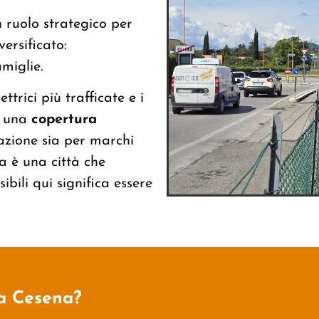
 ruolo strategico per
ersificato:
miglie.
trici più trafficate e i
o una
copertura
azione sia per marchi
a è una città che
ibili qui significa essere
 a Cesena?