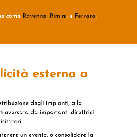
ine come
Ravenna
,
Rimini
, e
Ferrara
.
icità esterna a
stribuzione degli impianti, alla
traversata da importanti direttrici
sitatori.
stenere un evento, o consolidare la