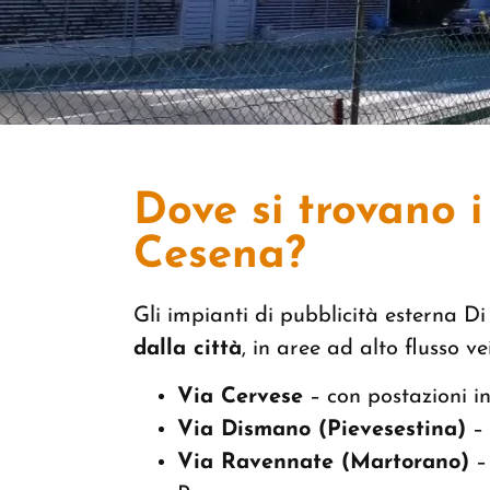
Dove si trovano i
Cesena?
Gli impianti di pubblicità esterna D
dalla città
, in aree ad alto flusso 
Via Cervese
– con postazioni in
Via Dismano (Pievesestina)
– 
Via Ravennate (Martorano)
– 