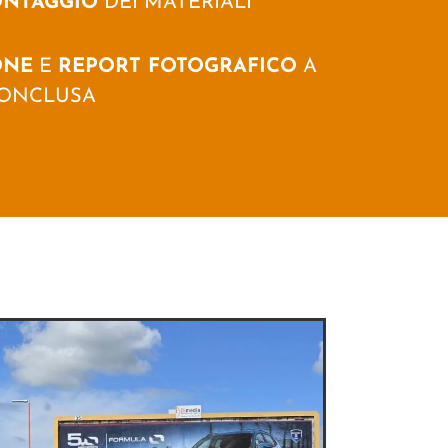
ONTAGGIO
DEI MATERIALI
ONE
E
REPORT FOTOGRAFICO
A
ONCLUSA