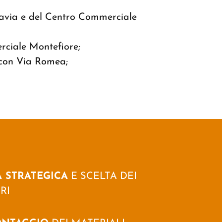
lcavia e del Centro Commerciale
erciale Montefiore;
o con Via Romea;
 STRATEGICA
E SCELTA DEI
RI