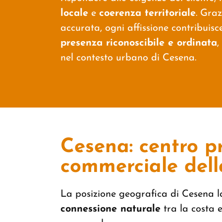
locale
e
coerenza territoriale
.
Graz
accurata, ogni affissione contribuisc
presenza riconoscibile e ordinata
,
nel contesto urbano di Cesena.
Cesena: centro p
commerciale del
La posizione geografica di Cesena 
connessione naturale
tra la costa e