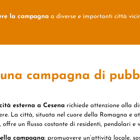
dere la campagna
a diverse e importanti città vic
 una campagna di pubbl
cità esterna a Cesena
richiede attenzione alla di
re. La città, situata nel cuore della Romagna e at
offre un flusso costante di residenti, pendolari e vi
 della campagna
: promuovere un’attività locale, so