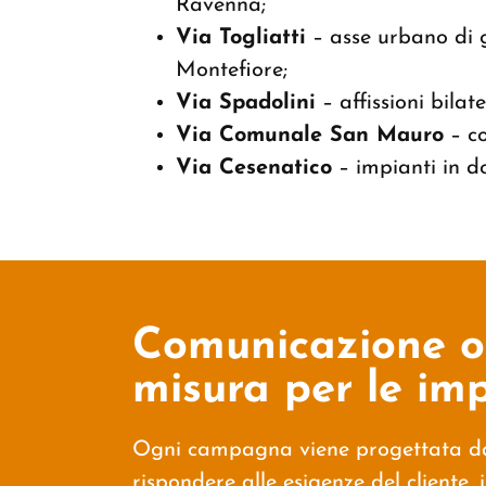
Ravenna;
Via Togliatti
– asse urbano di g
Montefiore;
Via Spadolini
– affissioni bilat
Via Comunale San Mauro
– co
Via Cesenatico
– impianti in do
Comunicazione o
misura per le im
Ogni campagna viene progettata 
rispondere alle esigenze del cliente