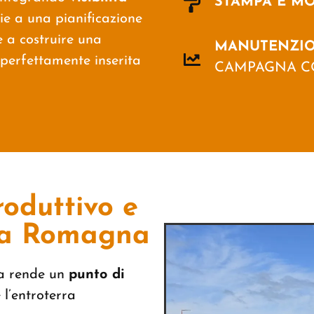
STAMPA E M
ie a una pianificazione
e a costruire una
MANUTENZI
 perfettamente inserita
CAMPAGNA C
roduttivo e
la Romagna
la rende un
punto di
 l’entroterra